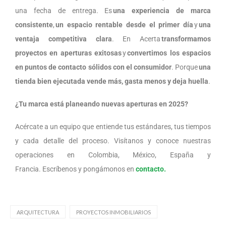
una fecha de entrega. Es
una experiencia de marca
consistente
,
un espacio rentable desde el primer día
y
una
ventaja competitiva clara
. En Acerta
transformamos
proyectos en aperturas exitosas
y
convertimos los espacios
en puntos de contacto sólidos con el consumidor
.
Porque
una
tienda bien ejecutada vende más, gasta menos y deja huella
.
¿Tu marca está planeando nuevas aperturas en 2025?
Acércate a un equipo que entiende tus estándares, tus tiempos
y cada detalle del proceso.
Visítanos y conoce nuestras
operaciones en Colombia, México, España y
Francia.
Escríbenos y pongámonos en
contacto.
ARQUITECTURA
PROYECTOS INMOBILIARIOS