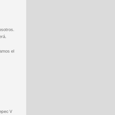
sotros.
erá.
namos el
epec V