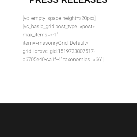
[vc_empty_space height=»20px»]
[vc_basic_grid post_type=»post»
max_items=»-1″
item=»masonryGrid_Default»
grid_id=»vc_gid:1519723807517-
c6705e40-ca1f-4″ taxonomies=»66″]