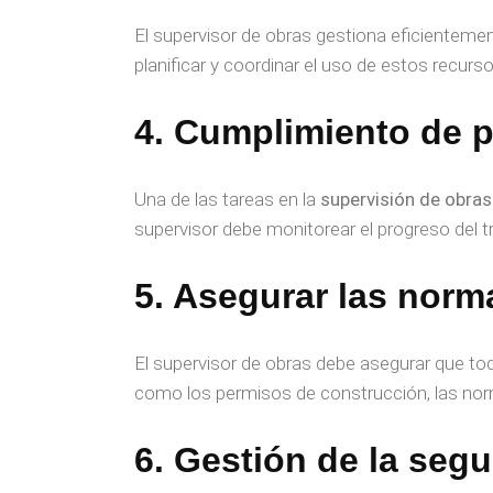
El supervisor de obras gestiona eficientemen
planificar y coordinar el uso de estos recurs
4. Cumplimiento de 
Una de las tareas en la
supervisión de obra
supervisor debe monitorear el progreso del t
5. Asegurar las norm
El supervisor de obras debe asegurar que to
como los permisos de construcción, las norm
6. Gestión de la segu