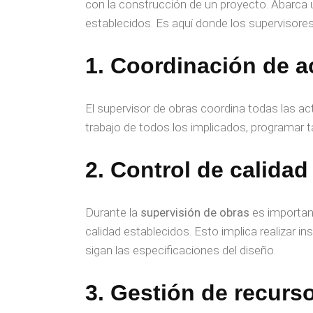
con la construcción de un proyecto. Abarca 
establecidos. Es aquí donde los supervisore
1. Coordinación de a
El supervisor de obras coordina todas las activ
trabajo de todos los implicados, programar t
2. Control de calida
Durante la
supervisión de obras
es important
calidad establecidos. Esto implica realizar in
sigan las especificaciones del diseño.
3. Gestión de recurs