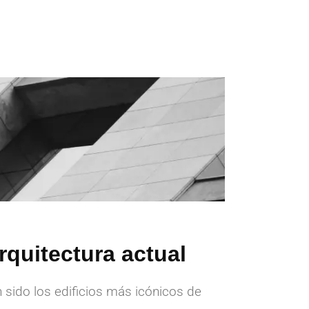
rquitectura actual
n sido los edificios más icónicos de